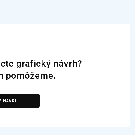
H
ete grafický návrh?
m pomôžeme.
M NÁVRH