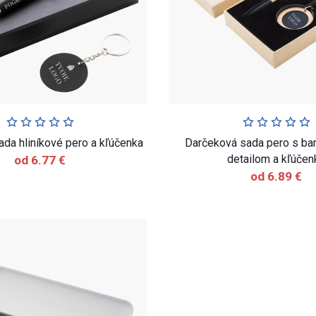
da hliníkové pero a kľúčenka
Darčeková sada pero s 
detailom a kľúčen
od 6.77 €
od 6.89 €