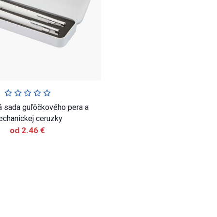
 sada guľôčkového pera a
chanickej ceruzky
od 2.46 €