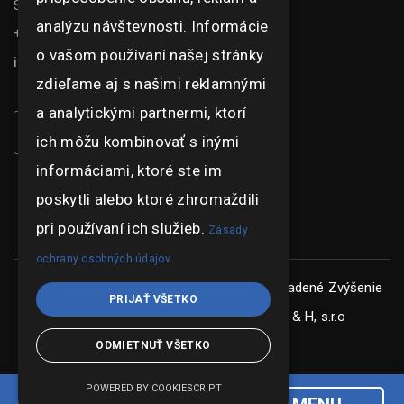
Senica 905 01
analýzu návštevnosti. Informácie
+421 948 073 915
o vašom používaní našej stránky
info@ghexpo.sk
zdieľame aj s našimi reklamnými
a analytickými partnermi, ktorí
ich môžu kombinovať s inými
informáciami, ktoré ste im
poskytli alebo ktoré zhromaždili
pri používaní ich služieb.
Zásady
ochrany osobných údajov
Copyright © ghexpo 2026, všetky práva vyhradené
Zvýšenie
PRIJAŤ VŠETKO
konkurencieschopnosti spoločnosti G & H, s.r.o
ODMIETNUŤ VŠETKO
POWERED BY COOKIESCRIPT