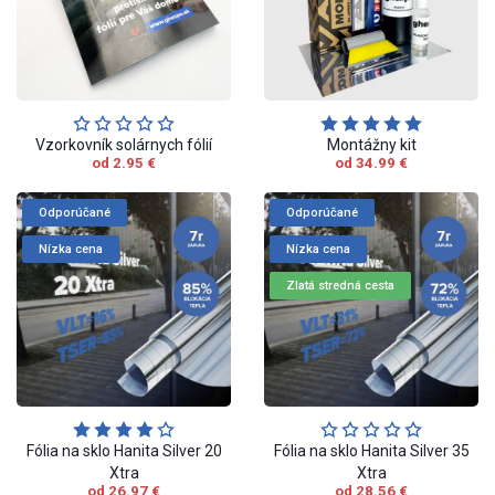
Vzorkovník solárnych fólií
Montážny kit
od 2.95 €
od 34.99 €
Odporúčané
Odporúčané
Nízka cena
Nízka cena
Zlatá stredná cesta
Fólia na sklo Hanita Silver 20
Fólia na sklo Hanita Silver 35
Xtra
Xtra
od 26.97 €
od 28.56 €