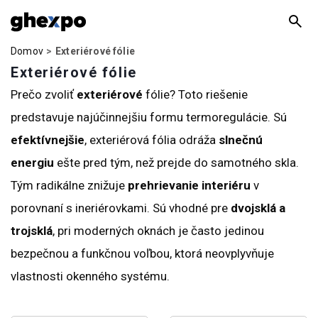
Domov
Exteriérové fólie
Exteriérové fólie
Prečo zvoliť
exteriérové
fólie? Toto riešenie
predstavuje najúčinnejšiu formu termoregulácie. Sú
efektívnejšie
, exteriérová fólia odráža
slnečnú
energiu
ešte pred tým, než prejde do samotného skla.
Tým radikálne znižuje
prehrievanie interiéru
v
porovnaní s ineriérovkami. Sú vhodné pre
dvojsklá a
trojsklá
, pri moderných oknách je často jedinou
bezpečnou a funkčnou voľbou, ktorá neovplyvňuje
vlastnosti okenného systému.