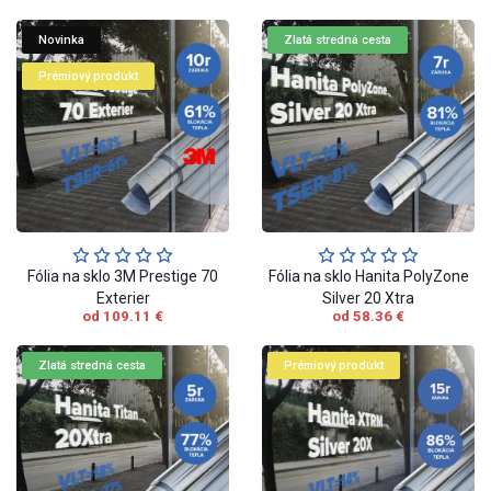
Novinka
Zlatá stredná cesta
Prémiový produkt
Fólia na sklo 3M Prestige 70
Fólia na sklo Hanita PolyZone
Exterier
Silver 20 Xtra
od 109.11 €
od 58.36 €
Zlatá stredná cesta
Prémiový produkt