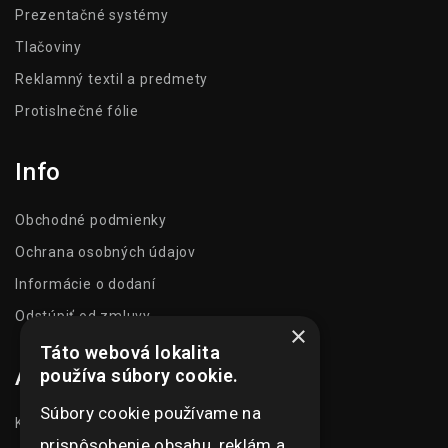
Prezentačné systémy
Tlačoviny
Reklamný textil a predmety
Protislnečné fólie
Info
Obchodné podmienky
Ochrana osobných údajov
Informácie o dodaní
Odstúpiť od zmluvy
×
Táto webová lokalita
Adresa
používa súbory cookie.
Súbory cookie používame na
Kasarenská 1504/51
prispôsobenie obsahu, reklám a