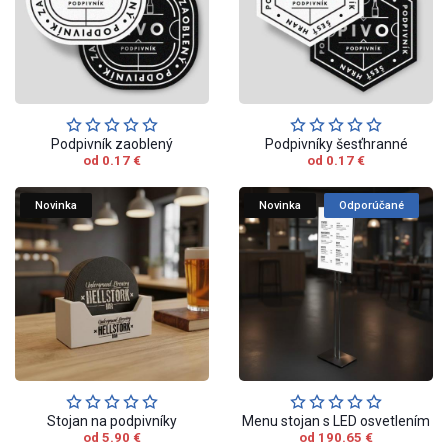
Podpivník zaoblený
Podpivníky šesťhranné
od 0.17 €
od 0.17 €
Novinka
Novinka
Odporúčané
Stojan na podpivníky
Menu stojan s LED osvetlením
od 5.90 €
od 190.65 €