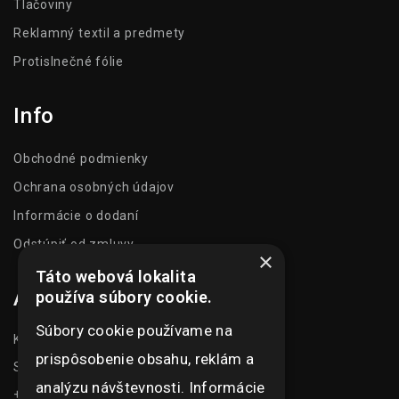
Tlačoviny
Reklamný textil a predmety
Protislnečné fólie
Info
Obchodné podmienky
Ochrana osobných údajov
Informácie o dodaní
Odstúpiť od zmluvy
×
Táto webová lokalita
Adresa
používa súbory cookie.
Súbory cookie používame na
Kasarenská 1504/51
prispôsobenie obsahu, reklám a
Senica 905 01
analýzu návštevnosti. Informácie
+421 948 073 915