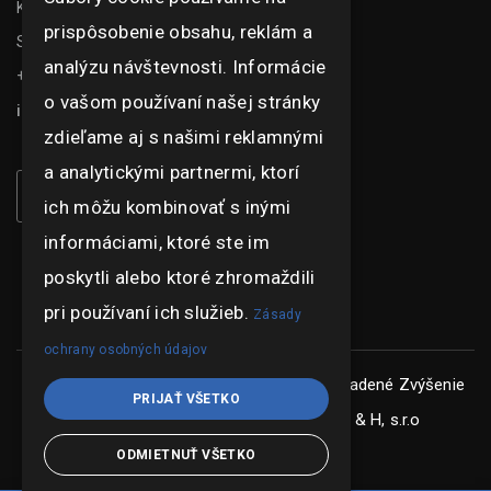
Kasarenská 1504/51
prispôsobenie obsahu, reklám a
Senica 905 01
analýzu návštevnosti. Informácie
+421 948 073 915
o vašom používaní našej stránky
info@ghexpo.sk
zdieľame aj s našimi reklamnými
a analytickými partnermi, ktorí
ich môžu kombinovať s inými
informáciami, ktoré ste im
poskytli alebo ktoré zhromaždili
pri používaní ich služieb.
Zásady
ochrany osobných údajov
Copyright © ghexpo 2026, všetky práva vyhradené
Zvýšenie
PRIJAŤ VŠETKO
konkurencieschopnosti spoločnosti G & H, s.r.o
ODMIETNUŤ VŠETKO