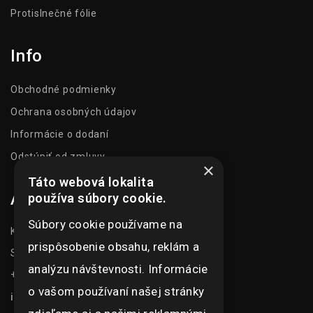
Protislnečné fólie
Info
Obchodné podmienky
Ochrana osobných údajov
Informácie o dodaní
Odstúpiť od zmluvy
×
Táto webová lokalita
Adresa
používa súbory cookie.
Súbory cookie používame na
Kasarenská 1504/51
prispôsobenie obsahu, reklám a
Senica 905 01
analýzu návštevnosti. Informácie
+421 948 073 915
o vašom používaní našej stránky
info@ghexpo.sk