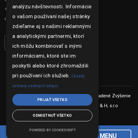
analýzu návštevnosti. Informácie
+421 948 073 915
o vašom používaní našej stránky
info@ghexpo.sk
zdieľame aj s našimi reklamnými
a analytickými partnermi, ktorí
ich môžu kombinovať s inými
informáciami, ktoré ste im
poskytli alebo ktoré zhromaždili
pri používaní ich služieb.
Zásady
ochrany osobných údajov
Copyright © ghexpo 2026, všetky práva vyhradené
Zvýšenie
PRIJAŤ VŠETKO
konkurencieschopnosti spoločnosti G & H, s.r.o
ODMIETNUŤ VŠETKO
POWERED BY COOKIESCRIPT
MENU