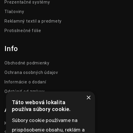
Prezentačné systémy
Tlačoviny
Reklamný textil a predmety
Protislnečné fólie
Info
Obchodné podmienky
Ochrana osobných údajov
Informácie o dodaní
Odstúpiť od zmluvy
×
Táto webová lokalita
Adresa
používa súbory cookie.
Súbory cookie používame na
Kasarenská 1504/51
prispôsobenie obsahu, reklám a
Senica 905 01