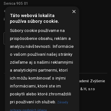
Senica 905 01
×
+421 948 073 915
Táto webová lokalita
info@ghexpo.sk
používa súbory cookie.
Súbory cookie používame na
prispôsobenie obsahu, reklám a
analýzu návštevnosti. Informácie
o vašom používaní našej stránky
zdieľame aj s našimi reklamnými
a analytickými partnermi, ktorí
ich môžu kombinovať s inými
Copyright © ghexpo 2026, všetky práva vyhradené
Zvýšenie
informáciami, ktoré ste im
konkurencieschopnosti spoločnosti G & H, s.r.o
poskytli alebo ktoré zhromaždili
pri používaní ich služieb.
Zásady
ochrany osobných údajov