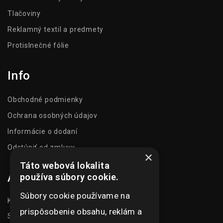
Tlačoviny
Reklamný textil a predmety
Protislnečné fólie
Info
Obchodné podmienky
Ochrana osobných údajov
Informácie o dodaní
Odstúpiť od zmluvy
×
Táto webová lokalita
Adresa
používa súbory cookie.
Súbory cookie používame na
Kasarenská 1504/51
prispôsobenie obsahu, reklám a
Senica 905 01