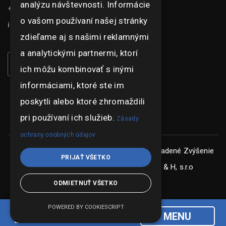
analýzu návštevnosti. Informácie
+421 948 073 915
o vašom používaní našej stránky
info@ghexpo.sk
zdieľame aj s našimi reklamnými
a analytickými partnermi, ktorí
ich môžu kombinovať s inými
informáciami, ktoré ste im
poskytli alebo ktoré zhromaždili
pri používaní ich služieb.
Zásady
ochrany osobných údajov
Copyright © ghexpo 2026, všetky práva vyhradené
Zvýšenie
PRIJAŤ VŠETKO
konkurencieschopnosti spoločnosti G & H, s.r.o
ODMIETNUŤ VŠETKO
POWERED BY COOKIESCRIPT
MENU