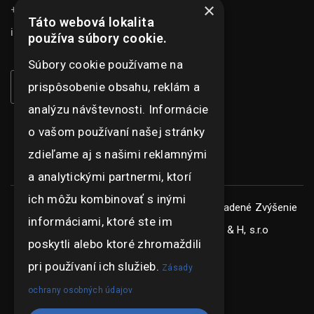
×
+421 948 073 915
Táto webová lokalita
info@ghexpo.sk
používa súbory cookie.
Súbory cookie používame na
prispôsobenie obsahu, reklám a
analýzu návštevnosti. Informácie
o vašom používaní našej stránky
zdieľame aj s našimi reklamnými
a analytickými partnermi, ktorí
ich môžu kombinovať s inými
Copyright © ghexpo 2026, všetky práva vyhradené
Zvýšenie
informáciami, ktoré ste im
konkurencieschopnosti spoločnosti G & H, s.r.o
poskytli alebo ktoré zhromaždili
pri používaní ich služieb.
Zásady
ochrany osobných údajov