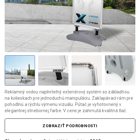
Reklamný vodou naplniteľný exteriérový systém so základňou
na kolieskach pre jednoduchú manipuláciu. Zaklapávací rám pre
pohodlnú a rýchlu výmenu vizuálu. Pútač je vyhotovnený v
elegantnej striebornej farbe. V cene je zahrnutá kvalitná tlač.
ZOBRAZIŤ PODROBNOSTI